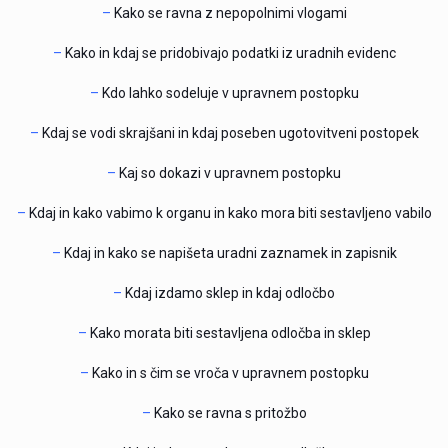
–
Kako se ravna z nepopolnimi vlogami
–
Kako in kdaj se pridobivajo podatki iz uradnih evidenc
–
Kdo lahko sodeluje v upravnem postopku
–
Kdaj se vodi skrajšani in kdaj poseben ugotovitveni postopek
–
Kaj so dokazi v upravnem postopku
–
Kdaj in kako vabimo k organu in kako mora biti sestavljeno vabilo
–
Kdaj in kako se napišeta uradni zaznamek in zapisnik
–
Kdaj izdamo sklep in kdaj odločbo
–
Kako morata biti sestavljena odločba in sklep
–
Kako in s čim se vroča v upravnem postopku
–
Kako se ravna s pritožbo