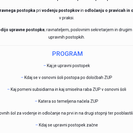
pravnega postopka
pri
vodenju postopkov
in
odločanju o pravicah in
v praksi.
odijo upravne postopke
; ravnateljem, poslovnim sekretarjem in drugim
upravnih postopkih.
PROGRAM
–
Kaj je upravni postopek
–
Kdaj se v osnovni šoli postopa po določbah ZUP
–
Kaj pomeni subsidiarna in kaj smiselna raba ZUP v osnovni šoli
–
Katera so temeljena načela ZUP
novnih šol za vodenje in odločanje na prvi in na drugi stopnji ter pooblast
–
Kdaj se upravni postopek začne