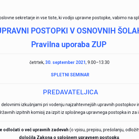
oslovne sekretarje in vse tiste, ki vodijo upravne postopke, vabimo na s
UPRAVNI POSTOPKI V OSNOVNIH ŠOLA
Pravilna uporaba ZUP
četrtek,
30. september 2021
, 9.00–13.30
SPLETNI SEMINAR
PREDAVATELJICA
i delovnimi
izkušnjami pri vodenju najzahtevnejših upravnih postopkov in
državnih izpitnih komisij za izpit iz splošnega upravnega postopka in za i
e
odločati
o več upravnih zadevah
(o vpisu, prepisu, prešolanju, odloži
določila Zakona o splošnem upravnem postopku
.