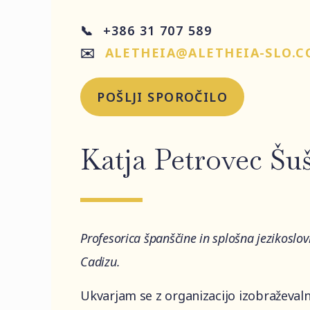
📞 +386 31 707 589
✉️
ALETHEIA@ALETHEIA-SLO.
POŠLJI SPOROČILO
Katja Petrovec Šuš
Profesorica španščine in splošna jezikoslo
Cadizu.
Ukvarjam se z organizacijo izobraževal