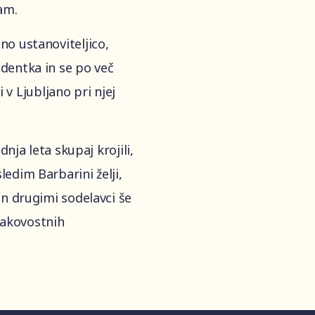
am.
no ustanoviteljico,
dentka in se po več
vi v Ljubljano pri njej
dnja leta skupaj krojili,
edim Barbarini želji,
in drugimi sodelavci še
kakovostnih