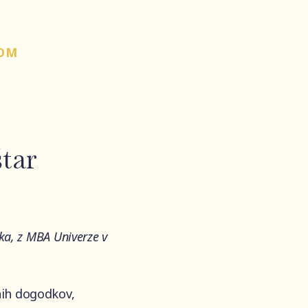
COM
tar
vka, z MBA Univerze v
nih dogodkov,