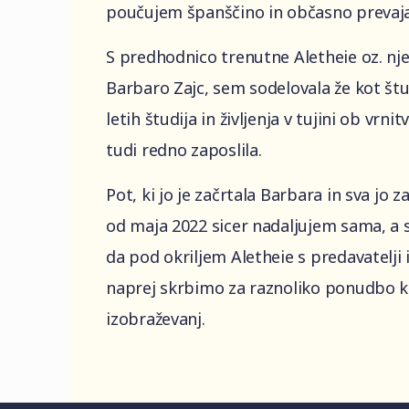
poučujem španščino in občasno prevaj
S predhodnico trenutne Aletheie oz. nje
Barbaro Zajc, sem sodelovala že kot štu
letih študija in življenja v tujini ob vrnit
tudi redno zaposlila.
Pot, ki jo je začrtala Barbara in sva jo za
od maja 2022 sicer nadaljujem sama, a sl
da pod okriljem Aletheie s predavatelji 
naprej skrbimo za raznoliko ponudbo 
izobraževanj.