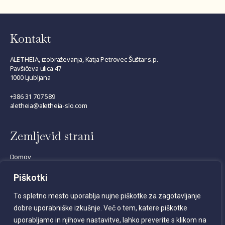
Kontakt
ALETHEIA, izobraževanja, Katja Petrovec Šuštar s.p.
Pavšičeva ulica 47
1000 Ljubljana
+386 31 707 589
aletheia@aletheia-slo.com
Zemljevid strani
Domov
Aktualna izobraževanja
Piškotki
Interna izobraževanja
To spletno mesto uporablja nujne piškotke za zagotavljanje
Prijavnica
dobre uporabniške izkušnje. Več o tem, katere piškotke
O nas
uporabljamo in njihove nastavitve, lahko preverite s klikom na