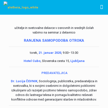
učitelje in svetovalne delavce v osnovnih in srednjih šolah
vabimo na seminar z delavnico
RANJENA SAMOPODOBA OTROKA
torek,
21. januar 2020
, 9.00–13.00
Hotel Cubo
, Slovenska cesta 15,
Ljubljana
PREDAVATELJICA
Dr. Lucija ČEVNIK
, Sociologinja, publicistka, predavateljica in
svetovalka, ki s svojimi osebnimi in dolgoletnimi poklicnimi
izkušnjami uči razvijati pozitivno telesno samopodobo, zdrav
odnos do lastnega telesa in pomaga kvalitetno reševati
konfliktne odnose med generacijami staršev in mladostnikov.