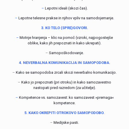
–
Lepotni ideali (skozi čas).
–
Lepotne telesne prakse in njihov vpliv na samodojemanje.
3. KO TELO (SPRE)GOVORI.
–
Motnje hranjenja – klic na pomoč (vzroki, najpogostejše
oblike, kako jih prepoznati in kako ukrepati).
–
Samopoškodovanje.
4. NEVERBALNA KOMUNIKACIJA IN SAMOPODOBA.
–
Kako se samopodoba zrcali skozi neverbalno komunikacijo.
–
Kako jo prepoznati (pri otroku) in kako samozavestno
nastopati pred razredom (za učitelje).
–
Kompetence vs. samozavest: ko samozavest »premaga«
kompetence.
5. KAKO OKREPITI OTROKOVO SAMOPODOBO.
–
Medijske pasti.