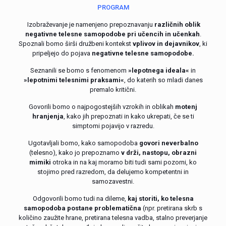
PROGRAM
Izobraževanje je namenjeno prepoznavanju
različnih oblik
negativne telesne samopodobe pri učencih in učenkah
.
Spoznali bomo širši družbeni kontekst
vplivov in dejavnikov
, ki
pripeljejo do pojava
negativne telesne samopodobe.
Seznanili se bomo s fenomenom
»lepotnega ideala«
in
»lepotnimi telesnimi praksami«
, do katerih so mladi danes
premalo kritični.
Govorili bomo o najpogostejših vzrokih in oblikah
motenj
hranjenja
, kako jih prepoznati in kako ukrepati, če se ti
simptomi pojavijo v razredu.
Ugotavljali bomo, kako samopodoba
govori neverbalno
(telesno), kako jo prepoznamo
v drži, nastopu, obrazni
mimiki
otroka in na kaj moramo biti tudi sami pozorni, ko
stojimo pred razredom, da delujemo kompetentni in
samozavestni.
Odgovorili bomo tudi na dileme,
kaj storiti, ko telesna
samopodoba postane problematična
(npr. pretirana skrb s
količino zaužite hrane, pretirana telesna vadba, stalno preverjanje