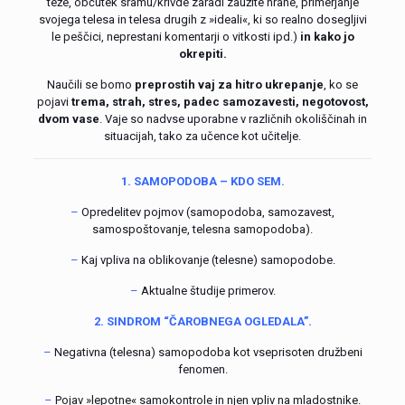
teže, občutek sramu/krivde zaradi zaužite hrane, primerjanje
svojega telesa in telesa drugih z »ideali«, ki so realno dosegljivi
le peščici, neprestani komentarji o vitkosti ipd.)
in kako jo
okrepiti.
Naučili se bomo
preprostih vaj za hitro ukrepanje
, ko se
pojavi
trema, strah, stres, padec samozavesti, negotovost,
dvom vase
. Vaje so nadvse uporabne v različnih okoliščinah in
situacijah, tako za učence kot učitelje.
1. SAMOPODOBA – KDO SEM.
–
Opredelitev pojmov (samopodoba, samozavest,
samospoštovanje, telesna samopodoba).
–
Kaj vpliva na oblikovanje (telesne) samopodobe.
–
Aktualne študije primerov.
2. SINDROM “ČAROBNEGA OGLEDALA”.
–
Negativna (telesna) samopodoba kot vseprisoten družbeni
fenomen.
–
Pojav »lepotne« samokontrole in njen vpliv na mladostnike.