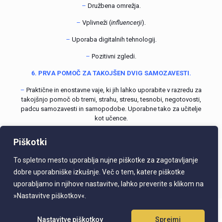
–
Družbena omrežja.
–
Vplivneži (
influencerji
).
–
Uporaba digitalnih tehnologij.
–
Pozitivni zgledi.
6. PRVA POMOČ ZA TAKOJŠEN DVIG SAMOZAVESTI.
–
Praktične in enostavne vaje, ki jih lahko uporabite v razredu za
takojšnjo pomoč ob tremi, strahu, stresu, tesnobi, negotovosti,
padcu samozavesti in samopodobe. Uporabne tako za učitelje
kot učence.
Piškotki
INFORMACIJE IN PRIJAVE
To spletno mesto uporablja nujne piškotke za zagotavljanje
Kotizacija za udeleženca je
150 € neto
(
183 € z 22-% DDV
) in
vključuje gradivo in pogostitev.
dobre uporabniške izkušnje. Več o tem, katere piškotke
uporabljamo in njihove nastavitve, lahko preverite s klikom na
Prijava
»Nastavitve piškotkov«.
ALETHEIA, Katja Petrovec s.p. | izobraževanja |
2026
Nastavitve piškotkov
Sprejmi