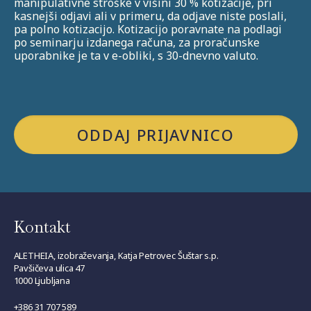
manipulativne stroške v višini 30 % kotizacije, pri
kasnejši odjavi ali v primeru, da odjave niste poslali,
pa polno kotizacijo. Kotizacijo poravnate na podlagi
po seminarju izdanega računa, za proračunske
uporabnike je ta v e-obliki, s 30-dnevno valuto.
Kontakt
ALETHEIA, izobraževanja, Katja Petrovec Šuštar s.p.
Pavšičeva ulica 47
1000 Ljubljana
+386 31 707 589