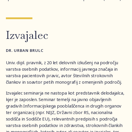
Izvajalec
DR. URBAN BRULC
Univ. dipl. pravnik, z 20 let delovnih izkušenj na področju
varstva osebnih podatkov, informacij javnega značaja in
varstva pacientovih pravic, avtor številnih strokovnih
člankov in soavtor petih monografij z omenjenih področij.
Izvajalec seminarja ne nastopa kot predstavnik delodajalca,
kjer je zaposlen. Seminar temelji na javno objavljenih
gradivih Informacijskega pooblaščenca in drugih organov
ter organizacij (npr. NIJZ, Državni zbor RS, nacionalna
sodišča in Sodišče EU), relevantnih predpisih s področja
varstva osebnih podatkov in zdravstva, strokovnih člankih
in monografijah, katerih avtor ali soavtor je izvajalec, ter