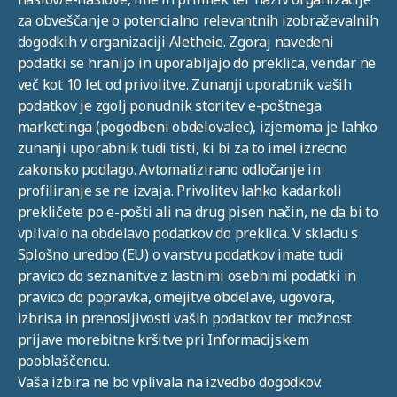
za obveščanje o potencialno relevantnih izobraževalnih
dogodkih v organizaciji Aletheie. Zgoraj navedeni
podatki se hranijo in uporabljajo do preklica, vendar ne
več kot 10 let od privolitve. Zunanji uporabnik vaših
podatkov je zgolj ponudnik storitev e-poštnega
marketinga (pogodbeni obdelovalec), izjemoma je lahko
zunanji uporabnik tudi tisti, ki bi za to imel izrecno
zakonsko podlago. Avtomatizirano odločanje in
profiliranje se ne izvaja. Privolitev lahko kadarkoli
prekličete po e-pošti ali na drug pisen način, ne da bi to
vplivalo na obdelavo podatkov do preklica. V skladu s
Splošno uredbo (EU) o varstvu podatkov imate tudi
pravico do seznanitve z lastnimi osebnimi podatki in
pravico do popravka, omejitve obdelave, ugovora,
izbrisa in prenosljivosti vaših podatkov ter možnost
prijave morebitne kršitve pri Informacijskem
pooblaščencu.
Vaša izbira ne bo vplivala na izvedbo dogodkov.