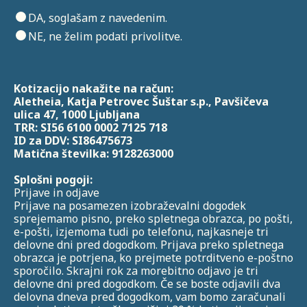
DA, soglašam z navedenim.
NE, ne želim podati privolitve.
Kotizacijo nakažite na račun:
Aletheia, Katja Petrovec Šuštar s.p., Pavšičeva
ulica 47, 1000 Ljubljana
TRR: SI56 6100 0002 7125 718
ID za DDV: SI86475673
Matična številka: 9128263000
Splošni pogoji:
Prijave in odjave
Prijave na posamezen izobraževalni dogodek
sprejemamo pisno, preko spletnega obrazca, po pošti,
e-pošti, izjemoma tudi po telefonu, najkasneje tri
delovne dni pred dogodkom. Prijava preko spletnega
obrazca je potrjena, ko prejmete potrditveno e-poštno
sporočilo. Skrajni rok za morebitno odjavo je tri
delovne dni pred dogodkom. Če se boste odjavili dva
delovna dneva pred dogodkom, vam bomo zaračunali