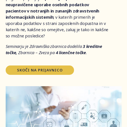
neupravičene uporabe osebnih podatkov
pacientov
v notranjih in zunanjih zdravstvenih
informacijskih sistemih
; v katerih primerih je
uporaba podatkov s strani zaposlenih dopustna in v
katerih ne, kakšne so omejitve, zakaj je tako in kakšne
so možne posledice?
Seminarju je Zdravniška zbornica dodelila
3 kreditne
točke,
Zbornica
–
Zveza pa
4 licenčne točke
.
SKOČI NA PRIJAVNICO