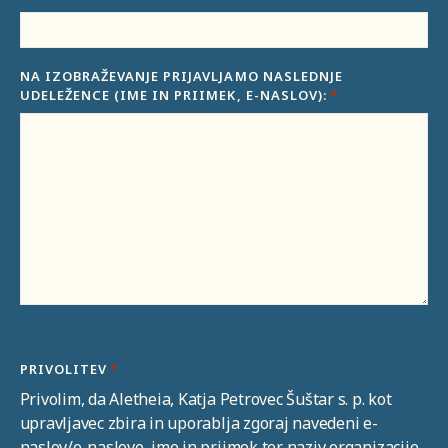
NA IZOBRAŽEVANJE PRIJAVLJAMO NASLEDNJE
UDELEŽENCE (IME IN PRIIMEK, E-NASLOV):
*
PRIVOLITEV
*
Privolim, da Aletheia, Katja Petrovec Šuštar s. p. kot
upravljavec zbira in uporablja zgoraj navedeni e-
naslov/e-naslove, ime in priimek ter naziv organizacije