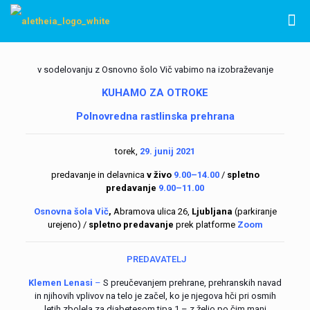
v sodelovanju z Osnovno šolo Vič vabimo na izobraževanje
KUHAMO ZA OTROKE
Polnovredna rastlinska prehrana
torek
,
29. junij 2021
predavanje in delavnica
v živo
9.00–14.00
/
spletno
predavanje
9.00
–
11.00
Osnovna šola Vič
,
Abramova ulica 26,
Ljubljana
(parkiranje
urejeno) /
spletno predavanje
prek platforme
Zoom
PREDAVATELJ
Klemen Lenasi
–
S preučevanjem prehrane, prehranskih navad
in njihovih vplivov na telo je začel, ko je njegova hči pri osmih
letih zbolela za diabetesom tipa 1 – z željo po čim manj