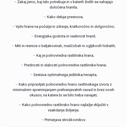
–
Zakaj jemo, kaj telo potrebuje in v katerih živilih se nahajajo
določena hranila;
–
Kako deluje presnova;
–
Vpliv hrane na počutje in zdravje, kratkoročno in dolgoročno;
–
Energijska gostota in vsebnost hranil
;
–
Miti in resnice o beljakovinah, maščobah in ogljikovih hidratih;
–
Kaj je polnovredna rastlinska hrana;
–
Prednosti in slabosti polnovredne rastlinske hrane;
–
Sestava optimalnega jedilnika/recepta;
–
Kako pripravljati polnovredno hrano rastlinskega izvora z
minimalnim spreminjanjem prehranjevalnih navad in brez novih
okusov, na katere bi se bilo treba navajati;
–
Kako polnovredno rastlinsko hrano najlažje vključiti v
vsakdanje življenje;
–
Primerjava stroškovnikov.