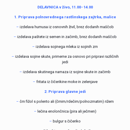
DELAVNICA v živo, 11.00
–
14.00
1. Priprava polnovrednega rastlinskega zajtrka, malice
–
izdelava humusa iz osnovnih živil, brez dodanih maščob
–
izdelava paštete iz semen in začimb, brez dodanih maščob
–
izdelava sojinega mleka iz sojinih zrn
–
izdelava sojine skute, primerne za osnovo pri pripravi različnih
jedi
–
izdelava skutinega namaza iz sojine skute in začimb
–
fritata iz čičerikine moke in zelenjave
2. Priprava glavne jedi
–
črn fižol s polento ali (črnim/rdečim/polnozrnatim) rižem
–
lečina enolončnica (pira ali ječmen)
–
bulgur s čičeriko