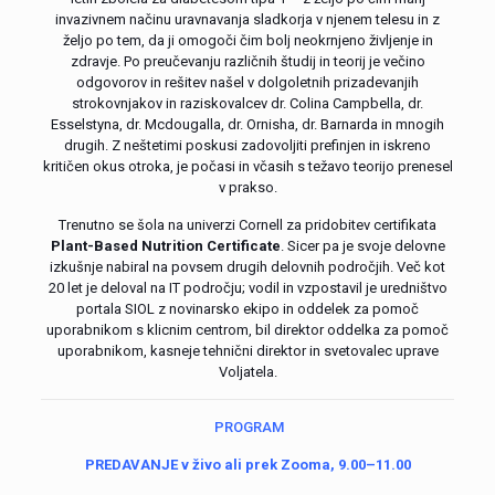
invazivnem načinu uravnavanja sladkorja v njenem telesu in z
željo po tem, da ji omogoči čim bolj neokrnjeno življenje in
zdravje. Po preučevanju različnih študij in teorij je večino
odgovorov in rešitev našel v dolgoletnih prizadevanjih
strokovnjakov in raziskovalcev dr. Colina Campbella, dr.
Esselstyna, dr. Mcdougalla, dr. Ornisha, dr. Barnarda in mnogih
drugih. Z neštetimi poskusi zadovoljiti prefinjen in iskreno
kritičen okus otroka, je počasi in včasih s težavo teorijo prenesel
v prakso.
Trenutno se šola na univerzi Cornell za pridobitev certifikata
Plant-Based Nutrition Certificate
.
Sicer pa je svoje delovne
izkušnje nabiral na povsem drugih delovnih področjih. Več kot
20 let je deloval na IT področju; vodil in vzpostavil je uredništvo
portala SIOL z novinarsko ekipo in oddelek za pomoč
uporabnikom s klicnim centrom, bil direktor oddelka za pomoč
uporabnikom, kasneje tehnični direktor in svetovalec uprave
Voljatela.
PROGRAM
PREDAVANJE v živo ali prek Zooma,
9.00
–
11.00