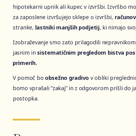
hipotekarni upnik ali kupec v izvršbi. Izvršbo 
za zaposlene izvršujejo sklepe o izvršbi,
računov
stranke,
lastniki
manjših
podjetij
, ki nimajo sv
Izobraževanje smo zato prilagodili nepravnikom,
jasnim in
sistematičnim pregledom bistva po
primerih.
V pomoč bo
obsežno
gradivo
v obliki preglednic
bomo vprašali “zakaj” in z odgovorom prišli do 
postopka.