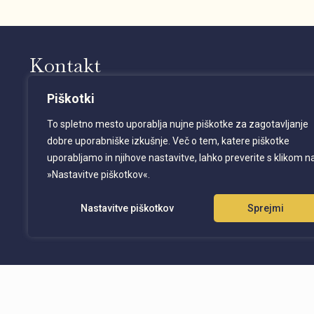
Kontakt
ALETHEIA, izobraževanja, Katja Petrovec Šuštar s.p.
Piškotki
Pavšičeva ulica 47
To spletno mesto uporablja nujne piškotke za zagotavljanje
1000 Ljubljana
dobre uporabniške izkušnje. Več o tem, katere piškotke
+386 31 707 589
uporabljamo in njihove nastavitve, lahko preverite s klikom n
aletheia@aletheia-slo.com
»Nastavitve piškotkov«.
Nastavitve piškotkov
Sprejmi
Vse pravice pridržane. 2026.