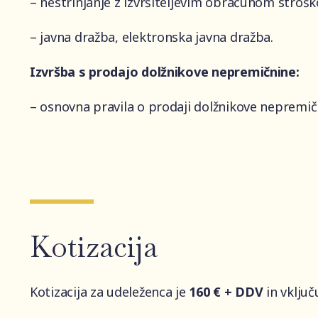
– nestrinjanje z izvršiteljevim obračunom strošk
– javna dražba, elektronska javna dražba.
Izvršba s prodajo dolžnikove nepremičnine:
– osnovna pravila o prodaji dolžnikove nepremič
Kotizacija
Kotizacija za udeleženca je
160 € + DDV
in vključ