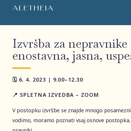
Izvršba za nepravnike
enostavna, jasna, usp
🗓️ 6. 4. 2023 | 9.00–12.30
📍 SPLETNA IZVEDBA – ZOOM
V postopku izvršbe se znajde mnogo posamezn
vodimo, moramo poznati vsaj osnove postopka,
pravniki.