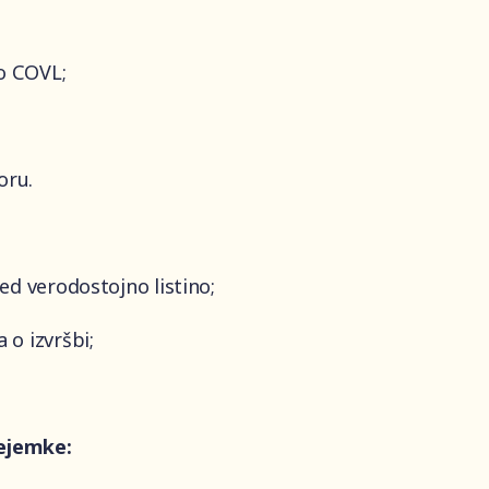
o COVL;
oru.
red verodostojno listino;
 o izvršbi;
rejemke: