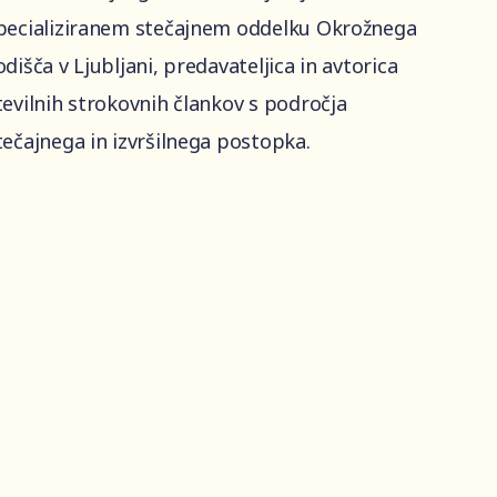
pecializiranem stečajnem oddelku Okrožnega
odišča v Ljubljani, predavateljica in avtorica
tevilnih strokovnih člankov s področja
tečajnega in izvršilnega postopka.