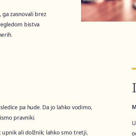
 ga zasnovali brez
pregledom bistva
erih.
M
osledice pa hude. Da jo lahko vodimo,
ismo pravniki.
U
pnik ali dolžnik; lahko smo tretji,
o