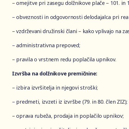
– omejitve pri zasegu dolžnikove plače – 101. in 1
– obveznosti in odgovornosti delodajalca pri reali
– vzdrževani družinski člani – kako vplivajo na zas
– administrativna prepoved;
– pravila o vrstnem redu poplačila upnikov.
Izvršba na dolžnikove premičnine:
– izbira izvršitelja in njegovi stroški;
– predmeti, izvzeti iz izvršbe (79. in 80. člen ZIZ);
– oprava rubeža, prodaja in poplačilo upnikov;