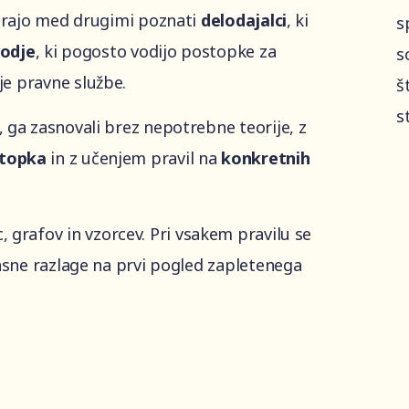
morajo med drugimi poznati
delodajalci
, ki
s
odje
, ki pogosto vodijo postopke za
s
oje pravne službe.
š
s
 ga zasnovali brez nepotrebne teorije, z
stopka
in z učenjem pravil na
konkretnih
, grafov in vzorcev. Pri vsakem pravilu se
jasne razlage na prvi pogled zapletenega