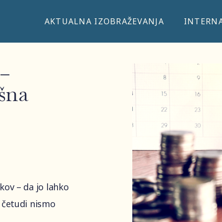
AKTUALNA IZOBRAŽEVANJA
INTERNA
 –
ešna
ikov
–
da jo lahko
 četudi nismo