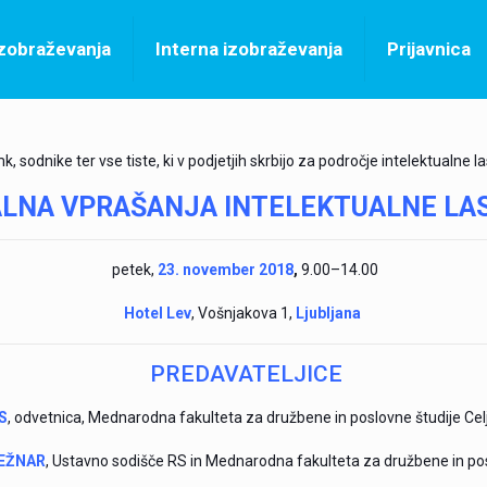
izobraževanja
Interna izobraževanja
Prijavnica
 sodnike ter vse tiste, ki v podjetjih skrbijo za področje intelektualne l
LNA VPRAŠANJA INTELEKTUALNE LA
petek,
23. november 2018
,
9.00–14.00
Hotel Lev
, Vošnjakova 1,
Ljubljana
PREDAVATELJICE
S
, odvetnica, Mednarodna fakulteta za družbene in poslovne študije Celje
MEŽNAR
, Ustavno sodišče RS in Mednarodna fakulteta za družbene in pos