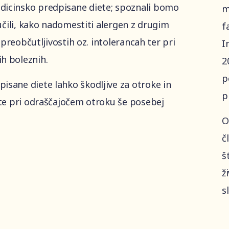
dicinsko predpisane diete; spoznali bomo
m
aučili, kako nadomestiti alergen z drugim
f
h preobčutljivostih oz. intolerancah ter pri
I
h boleznih.
2
p
isane diete lahko škodljive za otroke in
p
ete pri odraščajočem otroku še posebej
O
č
š
ž
s