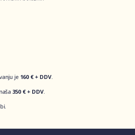
vanju je
160 € + DDV
.
znaša
350 € + DDV
.
bi.