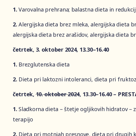
1.
Varovalna prehrana; balastna dieta in redukcij
2.
Alergijska dieta brez mleka, a
lergijska dieta br
a
lergijska dieta brez arašidov, a
lergijska dieta 
četrtek, 3. oktober 2024, 13.30–16.40
1.
Brezglutenska dieta
2.
Dieta pri laktozni intoleranci, d
ieta pri frukto
četrtek,
10. oktober 2024
, 13.30–16.40 – PRES
1.
Sladkorna dieta – štetje ogljikovih hidratov – z
terapijo
2.
Dieta pri motnjah presnove, d
ieta pri drugih 