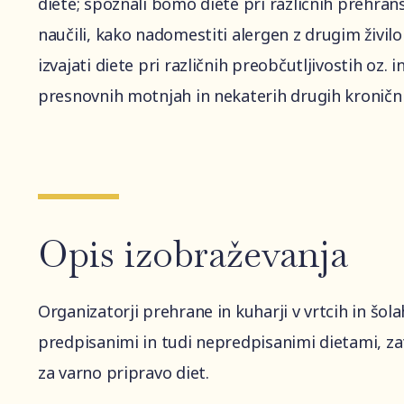
diete; spoznali bomo diete pri različnih prehrans
naučili, kako nadomestiti alergen z drugim živil
izvajati diete pri različnih preobčutljivostih oz. 
presnovnih motnjah in nekaterih drugih kronični
Opis izobraževanja
Organizatorji prehrane in kuharji v vrtcih in šol
predpisanimi in tudi nepredpisanimi dietami, za
za varno pripravo diet.