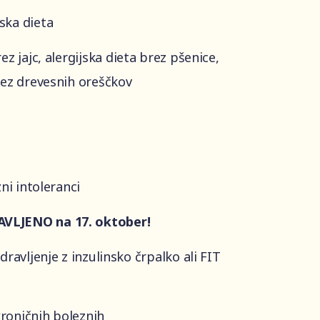
ska dieta
ez jajc, a
lergijska dieta brez pšenice,
brez drevesnih oreščkov
zni intoleranci
TAVLJENO na 17. oktober!
dravljenje z inzulinsko črpalko ali FIT
kroničnih boleznih