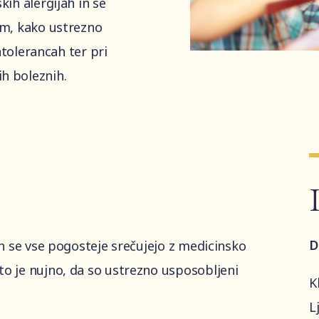
kih alergijah in se
om, kako ustrezno
intolerancah ter pri
h boleznih.
D
ah se vse pogosteje srečujejo z medicinsko
to je nujno, da so ustrezno usposobljeni
K
L