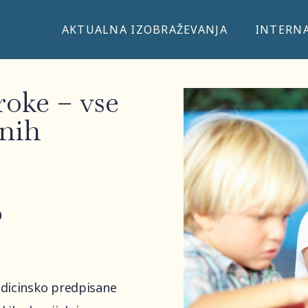
AKTUALNA IZOBRAŽEVANJA
INTERNA
roke – vse
anih
0
edicinsko predpisane